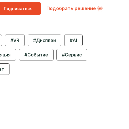
Подобрать решение
Подписаться
#VR
#Дисплеи
#AI
яция
#Событие
#Сервис
ет