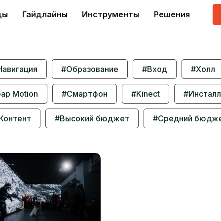
ды
Гайдлайны
Инструменты
Решения
Навигация
#Образование
#Вход
#Холл
ap Motion
#Смартфон
#Kinect
#Инсталл
Контент
#Высокий бюджет
#Средний бюдж