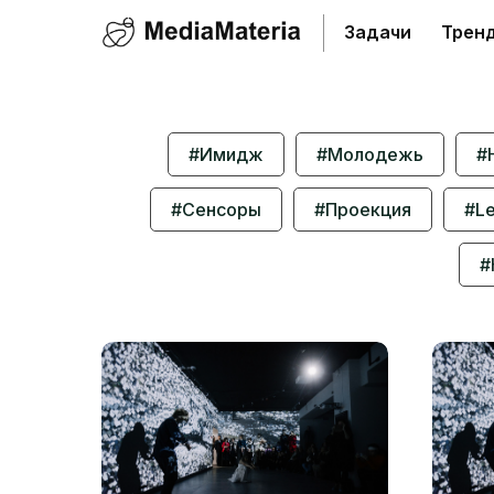
Задачи
Трен
#Имидж
#Молодежь
#
#Сенсоры
#Проекция
#Le
#