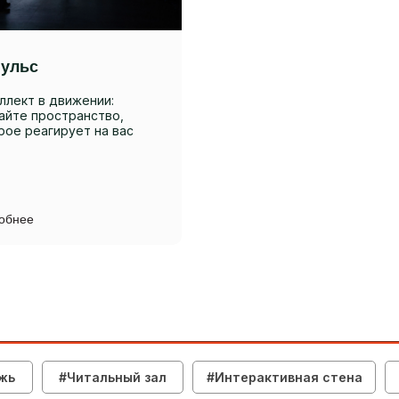
ульс
ллект в движении:
айте пространство,
рое реагирует на вас
обнее
жь
#Читальный зал
#Интерактивная стена