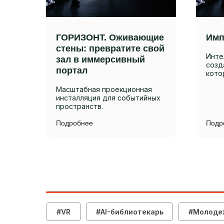
ГОРИЗОНТ. Оживающие
Имп
стены: превратите свой
Инте
зал в иммерсивный
созд
портал
кото
Масштабная проекционная
инсталляция для событийных
пространств.
Подробнее
Подр
#VR
#AI-библиотекарь
#Молоде